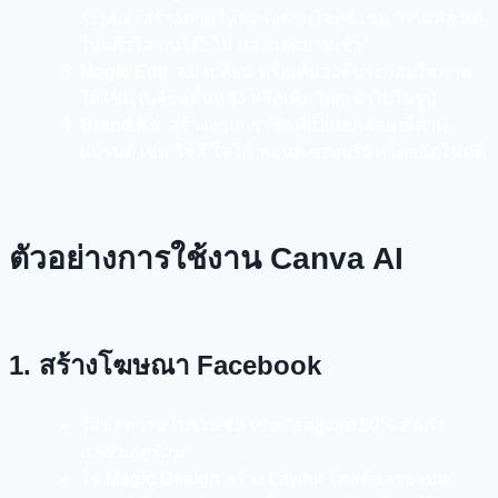
ระบบจะสร้างภาพใหม่ตรงตามโจทย์ เช่น “กาแฟลาเต้
ในแก้วใส บนโต๊ะไม้ แสงแดดยามเช้า”
Magic Edit
ลบ เปลี่ยน หรือเติมองค์ประกอบในภาพ
ได้ เช่น เปลี่ยนพื้นหลัง หรือเพิ่มวัตถุเข้าไปในรูป
Brand Kit
สร้างงานกราฟิกที่เป็นเอกลักษณ์ตาม
แบรนด์ เช่น ใช้สี โลโก้ ฟอนต์ ของบริษัทโดยอัตโนมัติ
ตัวอย่างการใช้งาน Canva AI
1. สร้างโฆษณา Facebook
ใส่ข้อความโปรโมชัน เช่น
“ลดสูงสุด 50% สินค้า
แฟชั่นฤดูร้อน”
ใช้
Magic Design
สร้าง Layout โพสต์หลายแบบ