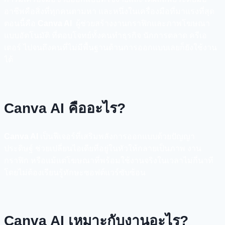
อาชีพคือสิ่งที่ทุกคนตามหา และหนึ่งในเครื่องมือที่มาแรงที่สุด
ตอนนี้คือ
Canva AI
ผู้ช่วยสร้างงานกราฟิกและภาพโฆษณา
แบบอัตโนมัติ ที่ตอบโจทย์ทั้งคนทำธุรกิจ นักการตลาด ครีเอ
เตอร์ ไปจนถึงคนที่ไม่มีพื้นฐานด้านการออกแบบเลยก็ยังใช้งาน
ได้
Canva AI คืออะไร?
Canva AI
เป็นฟีเจอร์ที่เสริมพลังการออกแบบด้วยปัญญา
ประดิษฐ์ ช่วยเปลี่ยนไอเดียที่อยู่ในหัวให้กลายเป็นภาพ งาน
กราฟิก หรือแม้แต่โฆษณาที่พร้อมใช้งานจริงในเวลาไม่กี่นาที
โดยไม่ต้องเรียนรู้ทักษะซอฟต์แวร์ซับซ้อน
Canva AI เหมาะกับงานอะไร?