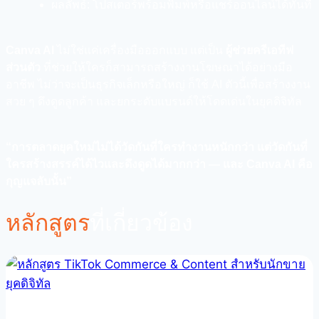
ผลลัพธ์: โปสเตอร์พร้อมพิมพ์หรือแชร์ออนไลน์ได้ทันที
Canva AI
ไม่ใช่แค่เครื่องมือออกแบบ แต่เป็น
ผู้ช่วยครีเอทีฟ
ส่วนตัว
ที่ช่วยให้ใครก็สามารถสร้างงานโฆษณาได้อย่างมือ
อาชีพ ไม่ว่าจะเป็นธุรกิจเล็กหรือใหญ่ ก็ใช้ AI ตัวนี้เพื่อสร้างงาน
สวย ๆ ดึงดูดลูกค้า และยกระดับแบรนด์ให้โดดเด่นในยุคดิจิทัล
“การตลาดยุคใหม่ไม่ได้วัดกันที่ใครทำงานหนักกว่า แต่วัดกันที่
ใครสร้างสรรค์ได้ไวและดึงดูดได้มากกว่า — และ Canva AI คือ
กุญแจลับนั้น”
หลักสูตร
ที่เกี่ยวข้อง