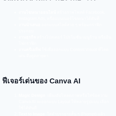
งานโฆษณาออนไลน์
สร้างภาพโพสต์ Facebook,
Instagram Ads, หรือแบนเนอร์โฆษณาได้ทันที
งานนำเสนอ
ออกแบบสไลด์สวย ๆ พร้อมกราฟิก
ประกอบ
งานธุรกิจ
สร้างโปสเตอร์ โปรโมชั่น เมนูร้าน หรืออิน
โฟกราฟิก
งานครีเอทีฟ
ใช้เพื่อออกแบบ Content Visual ที่โดด
เด่น ดึงดูดสายตา
ฟีเจอร์เด่นของ Canva AI
Magic Design
เพียงอัปโหลดภาพหรือใส่ข้อความ
Canva AI จะออกแบบ Layout ให้หลายรูปแบบ เลือก
ใช้ได้ทันที
Text to Image
ใส่คำบรรยายสั้น ๆ (Prompt) แล้ว