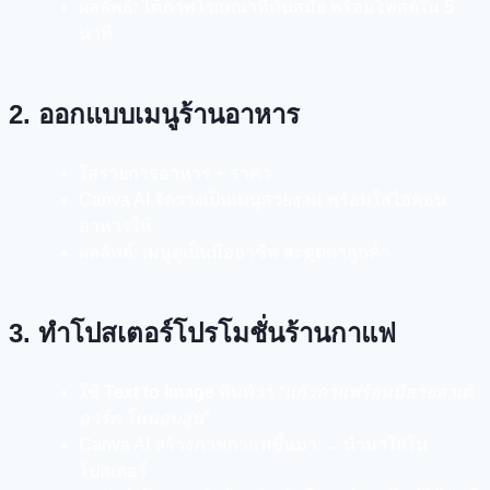
ผลลัพธ์: ได้ภาพโฆษณาที่ทันสมัย พร้อมโพสต์ใน 5
นาที
2. ออกแบบเมนูร้านอาหาร
ใส่รายการอาหาร + ราคา
Canva AI จัดวางเป็นเมนูสวยงาม พร้อมใส่ไอคอน
อาหารให้
ผลลัพธ์: เมนูดูเป็นมืออาชีพ สะดุดตาลูกค้า
3. ทำโปสเตอร์โปรโมชั่นร้านกาแฟ
ใช้
Text to Image
พิมพ์ว่า
“แก้วกาแฟร้อนมีลายลาเต้
อาร์ต โทนอบอุ่น”
Canva AI สร้างภาพกาแฟขึ้นมา → นำมาใส่ใน
โปสเตอร์